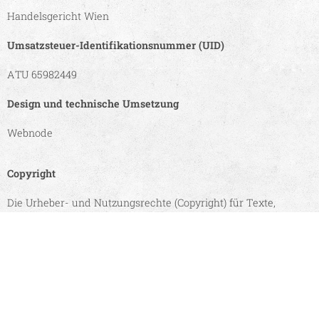
Handelsgericht Wien
Umsatzsteuer-Identifikationsnummer (UID)
ATU 65982449
Design und technische Umsetzung
Webnode
Copyright
Die Urheber- und Nutzungsrechte (Copyright) für Texte,
Grafiken, Bilder, Design, Logo und Quellcode liegen bei der SFU
Forschungs- und Verwaltungs GmbH. Die Erstellung,
Verwendung und Weitergabe von Kopien in elektronischer
oder ausgedruckter Form bedarf der Genehmigung.
Das Copyright der Website liegt bei der Forschung- und